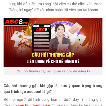
cùng khi đã kiểm tra xong, hội viên có thể click vào thanh
“Đăng ký ngay” để xác nhận hoàn tất việc tạo tài khoản.
Câu hỏi thường gặp liên quan về chủ đề đăng ký
Câu hỏi thường gặp khi gặp lỗi: Lưu ý quan trọng trong
quá trình tạo account là gì?
Để mọi người dễ hình dung hơn thì dưới đây là những giải
đáp cho
câu hỏi thường gặp
“Lưu ý khi đăng ký tài khoản là