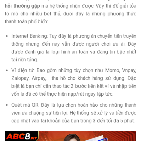
hỏi thường gặp
mà hệ thống nhận được. Vậy thì để giải tỏa
tò mò cho nhiều bet thủ, dưới đây là những phương thức
thanh toán phổ biến:
Internet Banking: Tuy đây là phương án chuyển tiền truyền
thống nhưng đến nay vẫn được người chơi ưu ái. Đây
được đánh giá là loại hình an toàn và đáng tin bậc nhất
tại nền tảng.
Ví điện tử: Bao gồm những tùy chọn như Momo, Vnpay,
Zalopay, Airpay,… tha hồ cho khách hàng sử dụng. Đặc
biệt là bạn chỉ cần thao tác 2 bước liên kết ví và nhập tiền
vốn là đã có thể thực hiện nạp/rút ngay lập tức.
Quét mã QR: Đây là lựa chọn hoàn hảo cho những thành
viên ưa chuộng sự tiện lợi. Hệ thống sẽ xử lý và tiền được
cập nhật vào tài khoản của bạn trong 3 đến tối đa 5 phút.