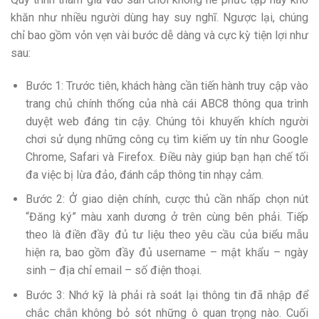
khăn như nhiều người dùng hay suy nghĩ. Ngược lại, chúng
chỉ bao gồm vỏn vẹn vài bước dễ dàng và cực kỳ tiện lợi như
sau:
Bước 1: Trước tiên, khách hàng cần tiến hành truy cập vào
trang chủ chính thống của nhà cái ABC8 thông qua trình
duyệt web đáng tin cậy. Chúng tôi khuyến khích người
chơi sử dụng những công cụ tìm kiếm uy tín như Google
Chrome, Safari và Firefox. Điều này giúp bạn hạn chế tối
đa việc bị lừa đảo, đánh cắp thông tin nhạy cảm.
Bước 2: Ở giao diện chính, cược thủ cần nhấp chọn nút
“Đăng ký” màu xanh dương ở trên cùng bên phải. Tiếp
theo là điền đầy đủ tư liệu theo yêu cầu của biểu mẫu
hiện ra, bao gồm đầy đủ username – mật khẩu – ngày
sinh – địa chỉ email – số điện thoại.
Bước 3: Nhớ kỹ là phải rà soát lại thông tin đã nhập để
chắc chắn không bỏ sót những ô quan trọng nào. Cuối