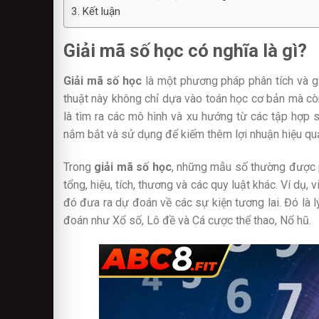
Kết luận
Giải mã số học có nghĩa là gì?
Giải mã số học
là một phương pháp phân tích và gi
thuật này không chỉ dựa vào toán học cơ bản mà còn 
là tìm ra các mô hình và xu hướng từ các tập hợp 
nắm bắt và sử dụng để kiếm thêm lợi nhuận hiệu qu
Trong
giải mã số học
, những mẫu số thường được p
tổng, hiệu, tích, thương và các quy luật khác. Ví dụ,
đó đưa ra dự đoán về các sự kiện tương lai. Đó là
đoán như Xổ số, Lô đề và Cá cược thể thao, Nổ hũ.