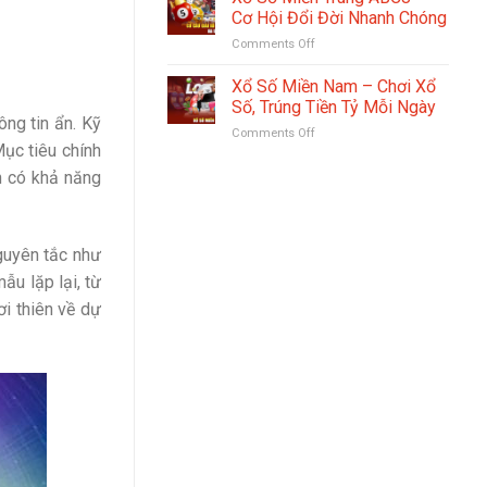
Dưới
Game
Cơ Hội Đổi Đời Nhanh Chóng
–
Online
on
Comments Off
Cách
Xịn
Xổ
Chơi
Nhất
Số
Xổ Số Miền Nam – Chơi Xổ
Chuẩn
2025
Miền
Từ
Số, Trúng Tiền Tỷ Mỗi Ngày
Trung
Cao
ng tin ẩn. Kỹ
on
Comments Off
ABC8
Thủ
Mục tiêu chính
Xổ
–
ABC8
Số
Cơ
n có khả năng
Miền
Hội
Nam
Đổi
–
Đời
Chơi
Nhanh
guyên tắc như
Xổ
Chóng
ẫu lặp lại, từ
Số,
Trúng
i thiên về dự
Tiền
Tỷ
Mỗi
Ngày