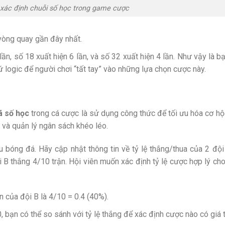
xác định chuỗi số học trong game cược
 vòng quay gần đây nhất.
lần, số 18 xuất hiện 6 lần, và số 32 xuất hiện 4 lần. Như vậy là b
ứ logic để người chơi “tất tay” vào những lựa chọn cược này.
ã số học
trong cá cược là sử dụng công thức để tối ưu hóa cơ hội
ý và quản lý ngân sách khéo léo.
 bóng đá. Hãy cập nhật thông tin về tỷ lệ thắng/thua của 2 đội 
i B thắng 4/10 trận. Hội viên muốn xác định tỷ lệ cược hợp lý cho
n của đội B là 4/10 = 0.4 (40%).
0, bạn có thể so sánh với tỷ lệ thắng để xác định cược nào có giá t