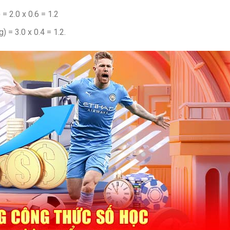
 = 2.0 x 0.6 = 1.2
) = 3.0 x 0.4 = 1.2.