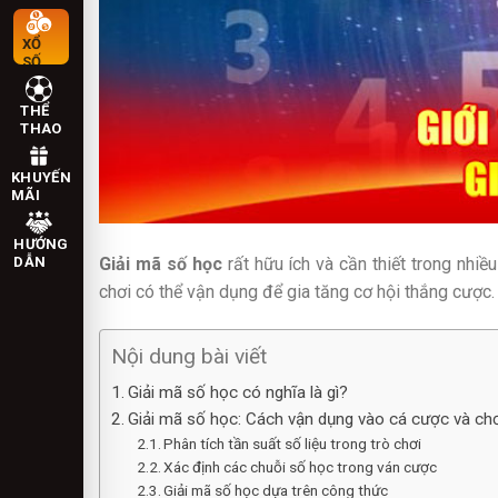
XỔ
SỐ
THỂ
THAO
KHUYẾN
MÃI
HƯỚNG
DẪN
Giải mã số học
rất
hữu ích và cần thiết trong nhi
chơi có thể vận dụng để gia tăng cơ hội thắng cược.
Nội dung bài viết
Giải mã số học có nghĩa là gì?
Giải mã số học: Cách vận dụng vào cá cược và ch
Phân tích tần suất số liệu trong trò chơi
Xác định các chuỗi số học trong ván cược
Giải mã số học dựa trên công thức