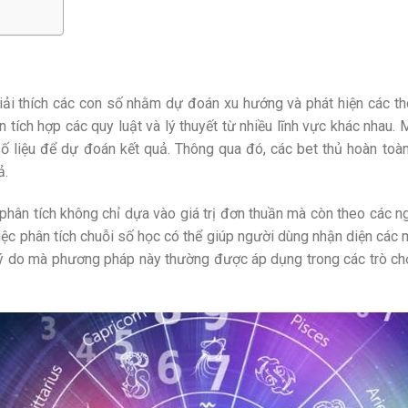
ải thích các con số nhằm dự đoán xu hướng và phát hiện các thô
tích hợp các quy luật và lý thuyết từ nhiều lĩnh vực khác nhau. 
số liệu để dự đoán kết quả. Thông qua đó, các bet thủ hoàn toà
ả.
hân tích không chỉ dựa vào giá trị đơn thuần mà còn theo các n
 việc phân tích chuỗi số học có thể giúp người dùng nhận diện các m
 lý do mà phương pháp này thường được áp dụng trong các trò chơ