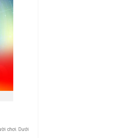
ời chơi. Dưới