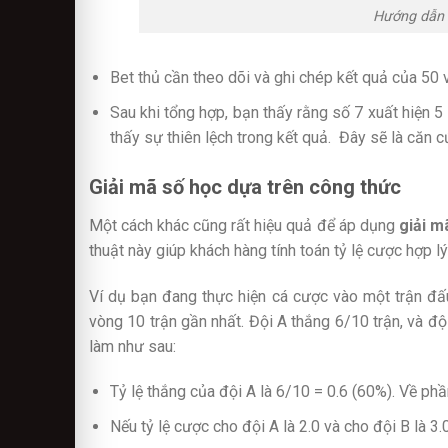
Hướng dẫn 
Bet thủ cần theo dõi và ghi chép kết quả của 50
Sau khi tổng hợp, bạn thấy rằng số 7 xuất hiện 5 
thấy sự thiên lệch trong kết quả. Đây sẽ là căn c
Giải mã số học dựa trên công thức
Một cách khác cũng rất hiệu quả để áp dụng
giải m
thuật này giúp khách hàng tính toán tỷ lệ cược hợp l
Ví dụ bạn đang thực hiện cá cược vào một trận đấu
vòng 10 trận gần nhất. Đội A thắng 6/10 trận, và độ
làm như sau:
Tỷ lệ thắng của đội A là 6/10 = 0.6 (60%). Về phầ
Nếu tỷ lệ cược cho đội A là 2.0 và cho đội B là 3.