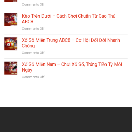
Dương
Chơi
on
Comments Off
–
Kèo
Bắn
Siêu
Rung
Cá
Kèo Trên Dưới – Cách Chơi Chuẩn Từ Cao Thủ
Phẩm
Hiệu
Long
Bắn
ABC8
Quả
Thần
Cá
Cao
on
Comments Off
–
Đẳng
Kèo
Trải
Cấp
Trên
Xổ Số Miền Trung ABC8 – Cơ Hội Đổi Đời Nhanh
Nghiệm
Tại
Dưới
Game
Chóng
ABC8
–
Online
on
Comments Off
Cách
Xịn
Xổ
Chơi
Nhất
Số
Xổ Số Miền Nam – Chơi Xổ Số, Trúng Tiền Tỷ Mỗi
Chuẩn
2025
Miền
Từ
Ngày
Trung
Cao
on
Comments Off
ABC8
Thủ
Xổ
–
ABC8
Số
Cơ
Miền
Hội
Nam
Đổi
–
Đời
Chơi
Nhanh
Xổ
Chóng
Số,
Trúng
Tiền
Tỷ