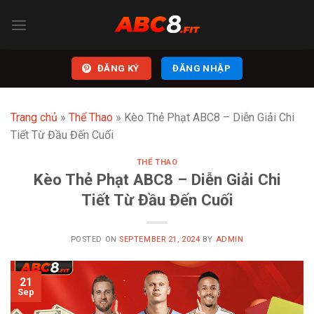
Skip
to
content
ĐĂNG KÝ
ĐĂNG NHẬP
Trang chủ
»
Thể Thao
»
Kèo Thẻ Phạt ABC8 – Diễn Giải Chi
Tiết Từ Đầu Đến Cuối
THỂ THAO
Kèo Thẻ Phạt ABC8 – Diễn Giải Chi
Tiết Từ Đầu Đến Cuối
POSTED ON
SEPTEMBER 21, 2024
BY
ADMIN
21
Sep