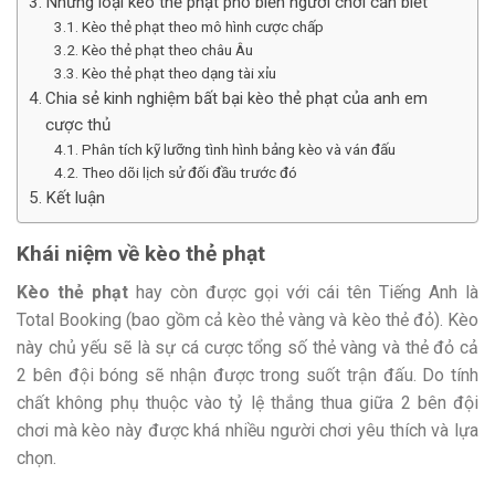
Những loại kèo thẻ phạt phổ biến người chơi cần biết
Kèo thẻ phạt theo mô hình cược chấp
Kèo thẻ phạt theo châu Âu
Kèo thẻ phạt theo dạng tài xỉu
Chia sẻ kinh nghiệm bất bại kèo thẻ phạt của anh em
cược thủ
Phân tích kỹ lưỡng tình hình bảng kèo và ván đấu
Theo dõi lịch sử đối đầu trước đó
Kết luận
Khái niệm về kèo thẻ phạt
Kèo thẻ phạt
hay còn được gọi với cái tên Tiếng Anh là
Total Booking (bao gồm cả kèo thẻ vàng và kèo thẻ đỏ). Kèo
này chủ yếu sẽ là sự cá cược tổng số thẻ vàng và thẻ đỏ cả
2 bên đội bóng sẽ nhận được trong suốt trận đấu. Do tính
chất không phụ thuộc vào tỷ lệ thắng thua giữa 2 bên đội
chơi mà kèo này được khá nhiều người chơi yêu thích và lựa
chọn.