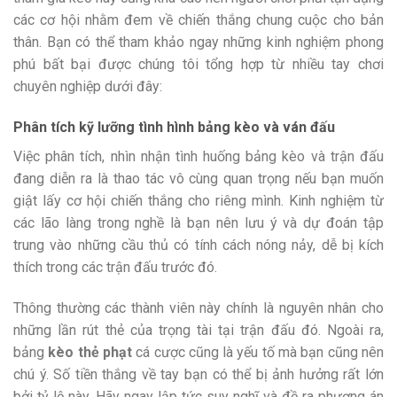
các cơ hội nhằm đem về chiến thắng chung cuộc cho bản
thân. Bạn có thể tham khảo ngay những kinh nghiệm phong
phú bất bại được chúng tôi tổng hợp từ nhiều tay chơi
chuyên nghiệp dưới đây:
Phân tích kỹ lưỡng tình hình bảng kèo và ván đấu
Việc phân tích, nhìn nhận tình huống bảng kèo và trận đấu
đang diễn ra là thao tác vô cùng quan trọng nếu bạn muốn
giật lấy cơ hội chiến thắng cho riêng mình. Kinh nghiệm từ
các lão làng trong nghề là bạn nên lưu ý và dự đoán tập
trung vào những cầu thủ có tính cách nóng nảy, dễ bị kích
thích trong các trận đấu trước đó.
Thông thường các thành viên này chính là nguyên nhân cho
những lần rút thẻ của trọng tài tại trận đấu đó. Ngoài ra,
bảng
kèo thẻ phạt
cá cược cũng là yếu tố mà bạn cũng nên
chú ý. Số tiền thắng về tay bạn có thể bị ảnh hưởng rất lớn
bởi tỷ lệ này. Hãy ngay lập tức suy nghĩ và đề ra phương án