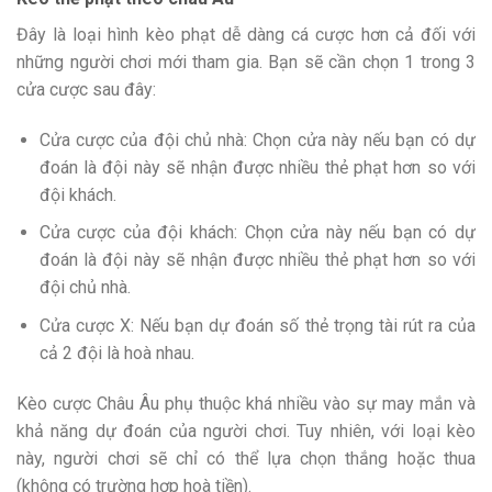
Đây là loại hình kèo phạt dễ dàng cá cược hơn cả đối với
những người chơi mới tham gia. Bạn sẽ cần chọn 1 trong 3
cửa cược sau đây:
Cửa cược của đội chủ nhà: Chọn cửa này nếu bạn có dự
đoán là đội này sẽ nhận được nhiều thẻ phạt hơn so với
đội khách.
Cửa cược của đội khách: Chọn cửa này nếu bạn có dự
đoán là đội này sẽ nhận được nhiều thẻ phạt hơn so với
đội chủ nhà.
Cửa cược X: Nếu bạn dự đoán số thẻ trọng tài rút ra của
cả 2 đội là hoà nhau.
Kèo cược Châu Âu phụ thuộc khá nhiều vào sự may mắn và
khả năng dự đoán của người chơi. Tuy nhiên, với loại kèo
này, người chơi sẽ chỉ có thể lựa chọn thắng hoặc thua
(không có trường hợp hoà tiền).