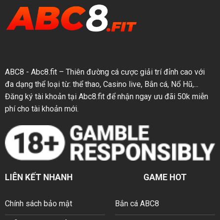
Mỗi
Ngày
ABC8
- Abc8.fit – Thiên đường cá cược giải trí đỉnh cao với
đa dạng thể loại từ: thể thao, Casino live, Bắn cá, Nổ Hũ,...
Đăng ký tài khoản tại Abc8.fit để nhận ngay ưu đãi 50k miễn
phí cho tài khoản mới.
LIÊN KẾT NHANH
GAME HOT
Chính sách bảo mật
Bắn cá ABC8