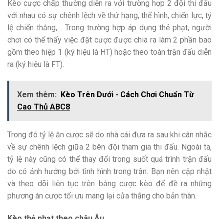
Kèo cược chấp thường diễn ra với trường hợp 2 đội thi đấu
với nhau có sự chênh lệch về thứ hạng, thể hình, chiến lực, tỷ
lệ chiến thắng,… Trong trường hợp áp dụng thẻ phạt, người
chơi có thể thấy việc đặt cược được chia ra làm 2 phần bao
gồm theo hiệp 1 (ký hiệu là HT) hoặc theo toàn trận đấu diễn
ra (ký hiệu là FT).
Xem thêm:
Kèo Trên Dưới - Cách Chơi Chuẩn Từ
Cao Thủ ABC8
Trong đó tỷ lệ ăn cược sẽ do nhà cái đưa ra sau khi cân nhắc
về sự chênh lệch giữa 2 bên đội tham gia thi đấu. Ngoài ta,
tỷ lệ này cũng có thể thay đổi trong suốt quá trình trận đấu
do có ảnh hưởng bởi tình hình trong trận. Bạn nên cập nhật
và theo dõi liên tục trên bảng cược kèo để đề ra những
phương án cược tối ưu mang lại cửa thắng cho bản thân.
Kèo thẻ phạt theo châu Âu